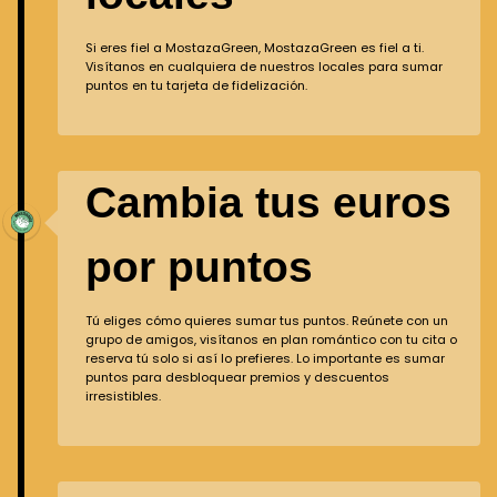
Si eres fiel a MostazaGreen, MostazaGreen es fiel a ti.
Visítanos en cualquiera de nuestros locales para sumar
puntos en tu tarjeta de fidelización.
Cambia tus euros
por puntos
Tú eliges cómo quieres sumar tus puntos. Reúnete con un
grupo de amigos, visítanos en plan romántico con tu cita o
reserva tú solo si así lo prefieres. Lo importante es sumar
puntos para desbloquear premios y descuentos
irresistibles.